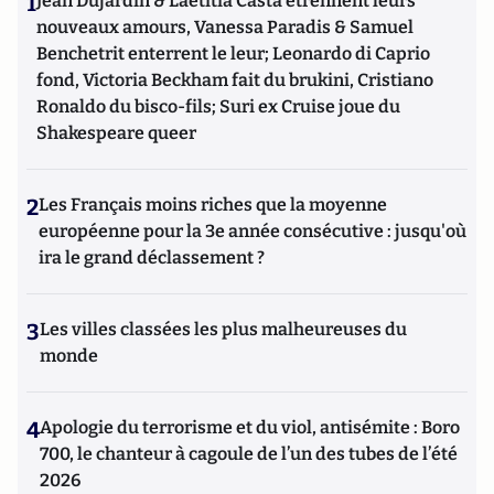
1
Jean Dujardin & Laetitia Casta étrennent leurs
nouveaux amours, Vanessa Paradis & Samuel
Benchetrit enterrent le leur; Leonardo di Caprio
fond, Victoria Beckham fait du brukini, Cristiano
Ronaldo du bisco-fils; Suri ex Cruise joue du
Shakespeare queer
2
Les Français moins riches que la moyenne
européenne pour la 3e année consécutive : jusqu'où
ira le grand déclassement ?
3
Les villes classées les plus malheureuses du
monde
4
Apologie du terrorisme et du viol, antisémite : Boro
700, le chanteur à cagoule de l’un des tubes de l’été
2026