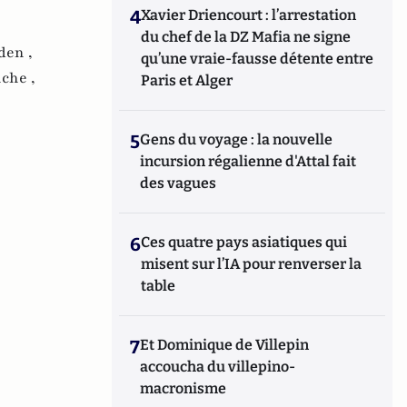
4
Xavier Driencourt : l’arrestation
du chef de la DZ Mafia ne signe
den ,
qu’une vraie-fausse détente entre
che ,
Paris et Alger
5
Gens du voyage : la nouvelle
incursion régalienne d'Attal fait
des vagues
6
Ces quatre pays asiatiques qui
misent sur l’IA pour renverser la
table
7
Et Dominique de Villepin
accoucha du villepino-
macronisme