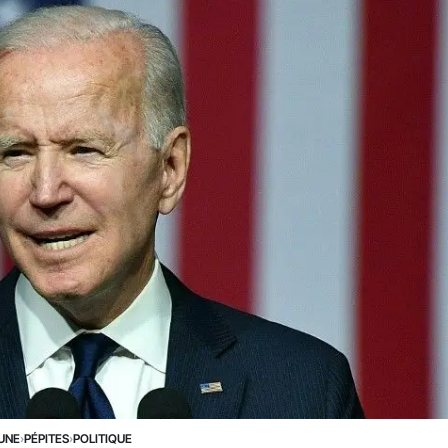
 UNE
›
PÉPITES
›
POLITIQUE