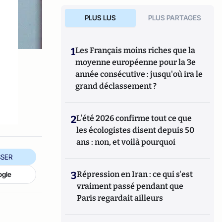
PLUS LUS
PLUS PARTAGES
1
Les Français moins riches que la
moyenne européenne pour la 3e
année consécutive : jusqu'où ira le
grand déclassement ?
2
L’été 2026 confirme tout ce que
les écologistes disent depuis 50
ans : non, et voilà pourquoi
SER
3
Répression en Iran : ce qui s'est
ogle
vraiment passé pendant que
Paris regardait ailleurs