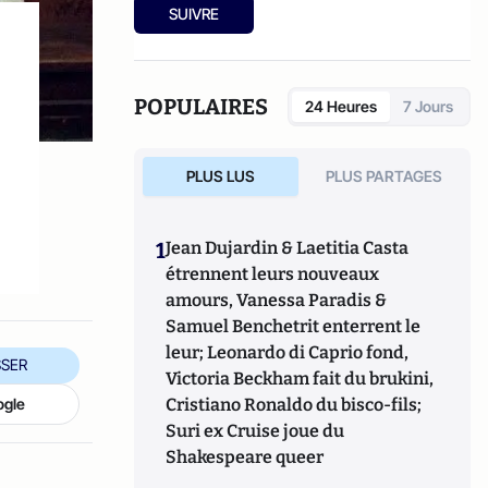
Son dernier livre est intitulé
Justice, Etat
" (1999) et "
Criminels
SUIVRE
"L'ensauvagement de la France : la
récidivistes : Peut-on les laisser sortir ?
"
responsabilité des juges et des politiques"
(2007).
(2023) aux éditions du Rocher.
POPULAIRES
24 Heures
7 Jours
PLUS LUS
PLUS PARTAGES
1
Jean Dujardin & Laetitia Casta
étrennent leurs nouveaux
amours, Vanessa Paradis &
Samuel Benchetrit enterrent le
leur; Leonardo di Caprio fond,
SER
Victoria Beckham fait du brukini,
ogle
Cristiano Ronaldo du bisco-fils;
Suri ex Cruise joue du
Shakespeare queer