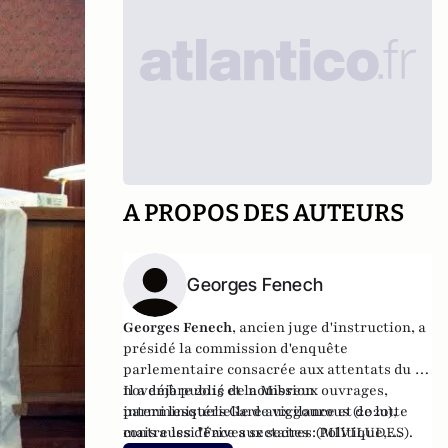
A PROPOS DES AUTEURS
Georges Fenech
Georges Fenech
, ancien juge d'instruction, a
présidé la commission d'enquête
parlementaire consacrée aux attentats du 13
novembre 2015 et la Mission
Il a déjà publié de nombreux ouvrages,
interministérielle de vigilance et de lutte
parmi lesquels Gare aux gourous (2020),
contre les dérives sectaires (MIVILUDES).
mais aussi "
Face aux sectes : Politique,