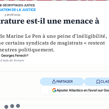
NE
›
DÉCRYPTAGES
›
JUSTICE
SATION DE LA JUSTICE
3 avril 2025
trature est-il une menace à
?
e Marine Le Pen à une peine d’inéligibilité,
ue certains syndicats de magistrats « restent
 neutres politiquement.
Georges Fenech
6 min de lecture
PARTAGER
CLAS
Ajouter Atlantico en favori sur Go