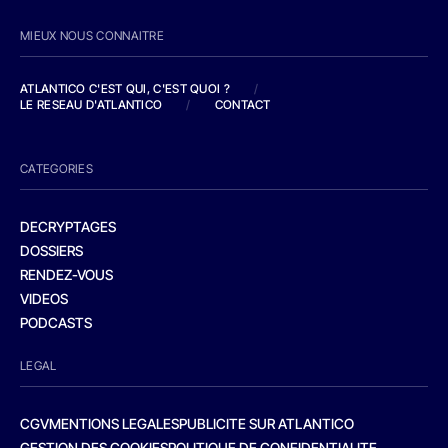
MIEUX NOUS CONNAITRE
ATLANTICO C'EST QUI, C'EST QUOI ?
/
LE RESEAU D'ATLANTICO
/
CONTACT
CATEGORIES
DECRYPTAGES
DOSSIERS
RENDEZ-VOUS
VIDEOS
PODCASTS
LEGAL
CGV
MENTIONS LEGALES
PUBLICITE SUR ATLANTICO
GESTION DES COOKIES
POLITIQUE DE CONFIDENTIALITE