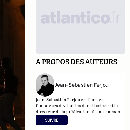
A PROPOS DES AUTEURS
Jean-Sébastien Ferjou
Jean-Sébastien Ferjou
est l'un des
fondateurs d'
Atlantico
dont il est aussi le
directeur de la publication. Il a notamment
travaillé à LCI, pour TF1 et fait de la
SUIVRE
production télévisuelle.