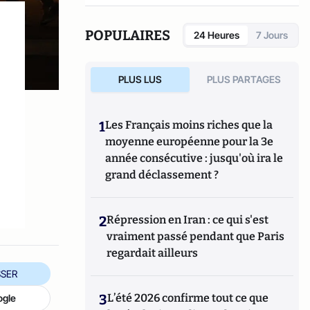
POPULAIRES
24 Heures
7 Jours
PLUS LUS
PLUS PARTAGES
1
Les Français moins riches que la
moyenne européenne pour la 3e
année consécutive : jusqu'où ira le
grand déclassement ?
2
Répression en Iran : ce qui s'est
vraiment passé pendant que Paris
regardait ailleurs
SER
3
L’été 2026 confirme tout ce que
ogle