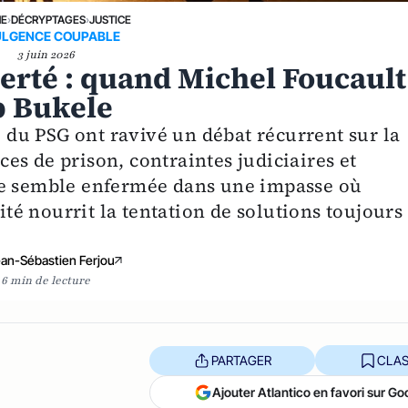
NE
›
DÉCRYPTAGES
›
JUSTICE
ULGENCE COUPABLE
3 juin 2026
berté : quand Michel Foucault
b Bukele
e du PSG ont ravivé un débat récurrent sur la
s de prison, contraintes judiciaires et
ce semble enfermée dans une impasse où
rité nourrit la tentation de solutions toujours
an-Sébastien Ferjou
6 min de lecture
PARTAGER
CLAS
Ajouter Atlantico en favori sur Go