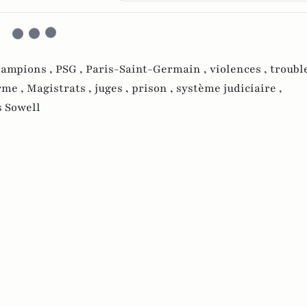
hampions ,
PSG ,
Paris-Saint-Germain ,
violences ,
trouble
rme ,
Magistrats ,
juges ,
prison ,
système judiciaire ,
 Sowell