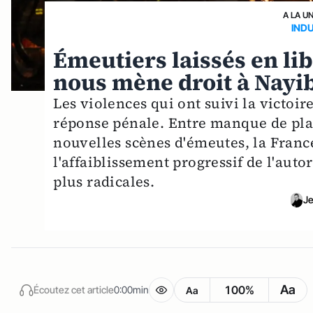
A LA U
IND
Émeutiers laissés en li
nous mène droit à Nayi
Les violences qui ont suivi la victoir
réponse pénale. Entre manque de place
nouvelles scènes d'émeutes, la Fran
l'affaiblissement progressif de l'auto
plus radicales.
Je
Aa
100%
Écoutez cet article
0:00min
Aa