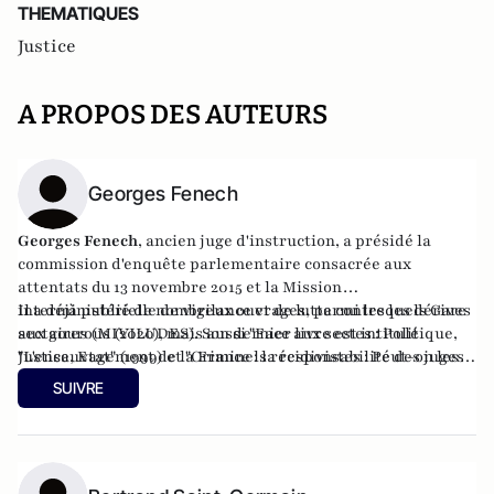
THEMATIQUES
Justice
A PROPOS DES AUTEURS
Georges Fenech
Georges Fenech
, ancien juge d'instruction, a présidé la
commission d'enquête parlementaire consacrée aux
attentats du 13 novembre 2015 et la Mission
interministérielle de vigilance et de lutte contre les dérives
Il a déjà publié de nombreux ouvrages, parmi lesquels Gare
sectaires (MIVILUDES). Son dernier livre est intitulé
aux gourous (2020), mais aussi "
Face aux sectes : Politique,
"L'ensauvagement de la France : la responsabilité des juges
Justice, Etat
" (1999) et "
Criminels récidivistes : Peut-on les
et des politiques" (2023) aux éditions du Rocher.
laisser sortir ?
" (2007).
SUIVRE