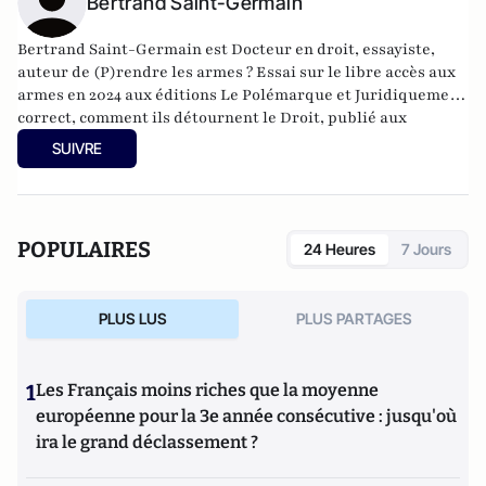
Bertrand Saint-Germain
Bertrand Saint-Germain
est Docteur en droit, essayiste,
auteur de (
P)rendre les armes ? Essai sur le libre accès aux
armes
en 2024 aux éditions Le Polémarque et
Juridiquement
correct, comment ils détournent le Droit
, publié aux
éditions La Nouvelle Librairie (2023) ainsi que
La
SUIVRE
République des juges contre la Nation: Et comment en
sortir
(2026).
POPULAIRES
24 Heures
7 Jours
PLUS LUS
PLUS PARTAGES
1
Les Français moins riches que la moyenne
européenne pour la 3e année consécutive : jusqu'où
ira le grand déclassement ?