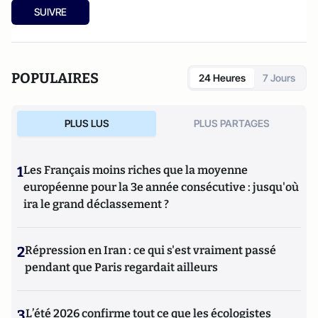
puis membre de droit de la Société Française de Nutrition.
SUIVRE
POPULAIRES
24 Heures
7 Jours
PLUS LUS
PLUS PARTAGES
1
Les Français moins riches que la moyenne
européenne pour la 3e année consécutive : jusqu'où
ira le grand déclassement ?
2
Répression en Iran : ce qui s'est vraiment passé
pendant que Paris regardait ailleurs
3
L’été 2026 confirme tout ce que les écologistes