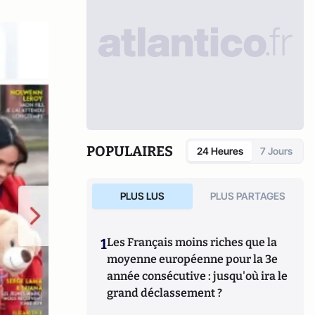
POPULAIRES
24 Heures
7 Jours
PLUS LUS
PLUS PARTAGES
1
Les Français moins riches que la
moyenne européenne pour la 3e
année consécutive : jusqu'où ira le
grand déclassement ?