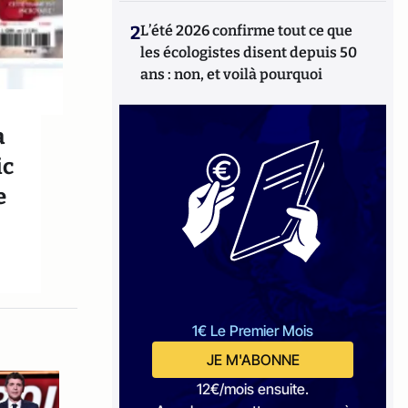
2
L’été 2026 confirme tout ce que
les écologistes disent depuis 50
ans : non, et voilà pourquoi
a
ic
e
1€ Le Premier Mois
JE M'ABONNE
12€/mois ensuite.