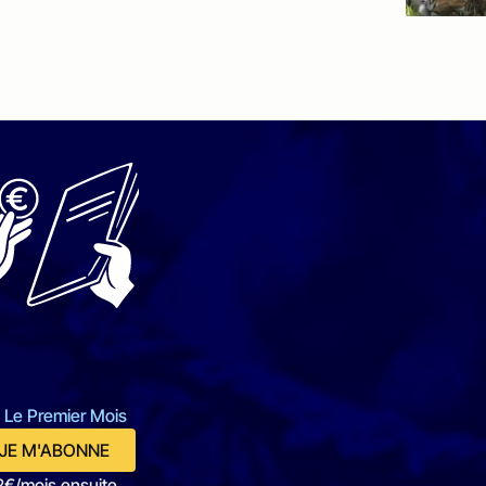
 Le Premier Mois
JE M'ABONNE
2€/mois ensuite.