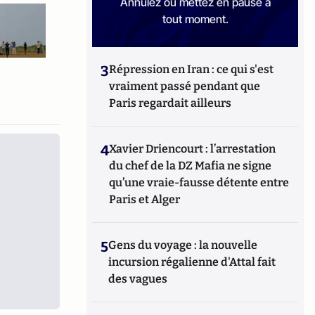
Annulez ou mettez en pause à
tout moment.
3
Répression en Iran : ce qui s'est
vraiment passé pendant que
Paris regardait ailleurs
4
Xavier Driencourt : l’arrestation
du chef de la DZ Mafia ne signe
qu’une vraie-fausse détente entre
Paris et Alger
5
Gens du voyage : la nouvelle
incursion régalienne d'Attal fait
des vagues