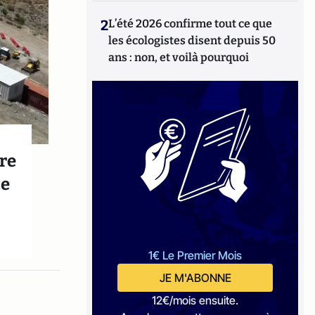
2
L’été 2026 confirme tout ce que
les écologistes disent depuis 50
ans : non, et voilà pourquoi
tre
de
1€ Le Premier Mois
JE M'ABONNE
12€/mois ensuite.