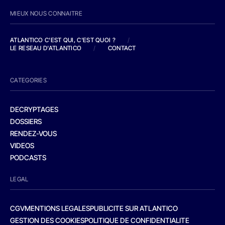
MIEUX NOUS CONNAITRE
ATLANTICO C'EST QUI, C'EST QUOI ?
/
LE RESEAU D'ATLANTICO
/
CONTACT
CATEGORIES
DECRYPTAGES
DOSSIERS
RENDEZ-VOUS
VIDEOS
PODCASTS
LEGAL
CGV
MENTIONS LEGALES
PUBLICITE SUR ATLANTICO
GESTION DES COOKIES
POLITIQUE DE CONFIDENTIALITE