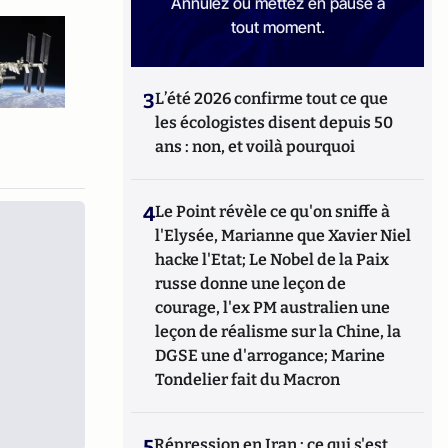
Annulez ou mettez en pause à
tout moment.
3
L’été 2026 confirme tout ce que
les écologistes disent depuis 50
ans : non, et voilà pourquoi
4
Le Point révèle ce qu'on sniffe à
l'Elysée, Marianne que Xavier Niel
hacke l'Etat; Le Nobel de la Paix
russe donne une leçon de
courage, l'ex PM australien une
leçon de réalisme sur la Chine, la
DGSE une d'arrogance; Marine
Tondelier fait du Macron
5
Répression en Iran : ce qui s'est