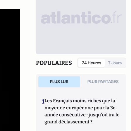
POPULAIRES
24 Heures
7 Jours
PLUS LUS
PLUS PARTAGES
1
Les Français moins riches que la
moyenne européenne pour la 3e
année consécutive : jusqu'où ira le
grand déclassement ?