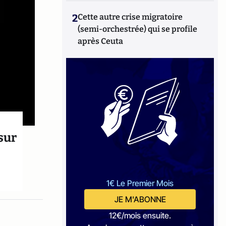
2
Cette autre crise migratoire
(semi-orchestrée) qui se profile
après Ceuta
 sur
1€ Le Premier Mois
JE M'ABONNE
12€/mois ensuite.