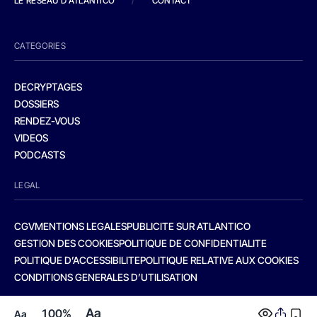
LE RESEAU D'ATLANTICO
/
CONTACT
CATEGORIES
DECRYPTAGES
DOSSIERS
RENDEZ-VOUS
VIDEOS
PODCASTS
LEGAL
CGV
MENTIONS LEGALES
PUBLICITE SUR ATLANTICO
GESTION DES COOKIES
POLITIQUE DE CONFIDENTIALITE
POLITIQUE D’ACCESSIBILITE
POLITIQUE RELATIVE AUX COOKIES
CONDITIONS GENERALES D’UTILISATION
Aa
100%
Aa