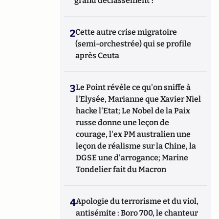
grand déclassement ?
2
Cette autre crise migratoire
(semi-orchestrée) qui se profile
après Ceuta
3
Le Point révèle ce qu'on sniffe à
l'Elysée, Marianne que Xavier Niel
hacke l'Etat; Le Nobel de la Paix
russe donne une leçon de
courage, l'ex PM australien une
leçon de réalisme sur la Chine, la
DGSE une d'arrogance; Marine
Tondelier fait du Macron
4
Apologie du terrorisme et du viol,
antisémite : Boro 700, le chanteur