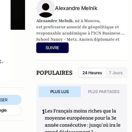
Alexandre Melnik
Alexandre Melnik
, né à Moscou,
est professeur associé de géopolitique et
responsable académique à l'ICN Business
School Nancy - Metz. Ancien diplomate et
speach writer à l'ambassade de Russie à
SUIVRE
Pairs, il est aussi conférencier international
sur les enjeux clés de la globalisation au XXI
x.
siècle, et vient de publier sur
Atlantico
éditions
son premier A-book :
Reconnecter
POPULAIRES
24 Heures
7 Jours
la France au monde - Globalisation, mode
d'emploi.
PLUS LUS
PLUS PARTAGES
SER
ogle
1
Les Français moins riches que la
moyenne européenne pour la 3e
année consécutive : jusqu'où ira le