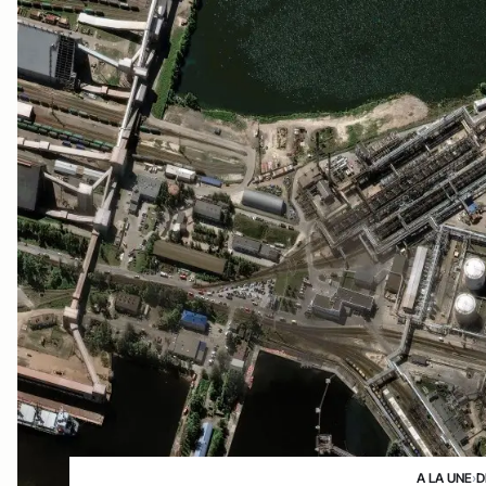
A LA UNE
›
D