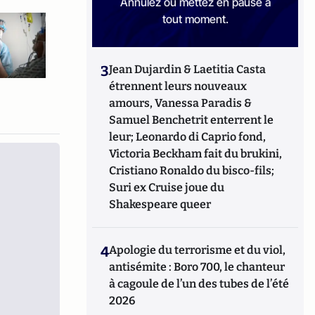
Annulez ou mettez en pause à
tout moment.
3
Jean Dujardin & Laetitia Casta
étrennent leurs nouveaux
amours, Vanessa Paradis &
Samuel Benchetrit enterrent le
leur; Leonardo di Caprio fond,
Victoria Beckham fait du brukini,
Cristiano Ronaldo du bisco-fils;
Suri ex Cruise joue du
Shakespeare queer
4
Apologie du terrorisme et du viol,
antisémite : Boro 700, le chanteur
à cagoule de l’un des tubes de l’été
2026