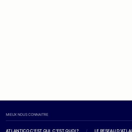
MIEUX NOUS CONNAITRE
ATLANTICO C'EST QUI, C'EST QUOI ?
/
LE RESEAU D'ATL