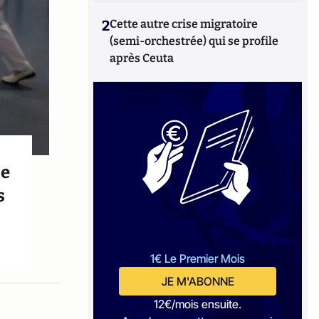
2
Cette autre crise migratoire
(semi-orchestrée) qui se profile
après Ceuta
de
s
1€ Le Premier Mois
JE M'ABONNE
12€/mois ensuite.