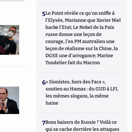
5
Le Point révèle ce qu'on sniffe à
l'Elysée, Marianne que Xavier Niel
hacke l'Etat; Le Nobel de la Paix
russe donne une leçon de
courage, l'ex PM australien une
leçon de réalisme sur la Chine, la
DGSE une d'arrogance; Marine
Tondelier fait du Macron
6
« Sionistes, hors des Facs »,
soutien au Hamas : du GUD à LFI,
les mêmes slogans, la même
haine
7
Bons baisers de Russie ? Voilà ce
qui se cache derrière les attaques