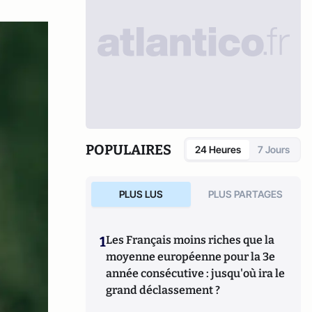
POPULAIRES
24 Heures
7 Jours
PLUS LUS
PLUS PARTAGES
1
Les Français moins riches que la
moyenne européenne pour la 3e
année consécutive : jusqu'où ira le
grand déclassement ?