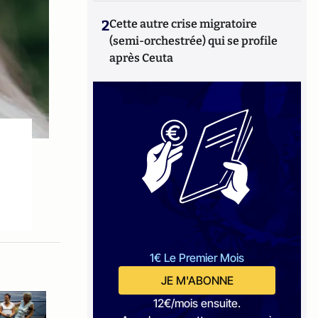
2
Cette autre crise migratoire
(semi-orchestrée) qui se profile
après Ceuta
1€ Le Premier Mois
JE M'ABONNE
12€/mois ensuite.