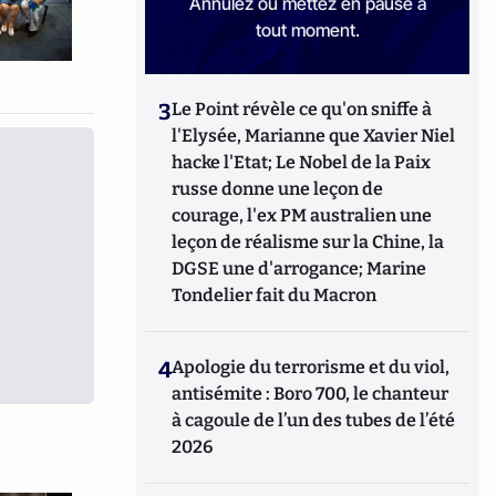
Annulez ou mettez en pause à
tout moment.
3
Le Point révèle ce qu'on sniffe à
l'Elysée, Marianne que Xavier Niel
hacke l'Etat; Le Nobel de la Paix
russe donne une leçon de
courage, l'ex PM australien une
leçon de réalisme sur la Chine, la
DGSE une d'arrogance; Marine
Tondelier fait du Macron
4
Apologie du terrorisme et du viol,
antisémite : Boro 700, le chanteur
à cagoule de l’un des tubes de l’été
2026