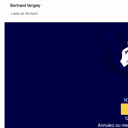
Bertrand Vergely
1 min de lecture
1€
1
Annulez ou me