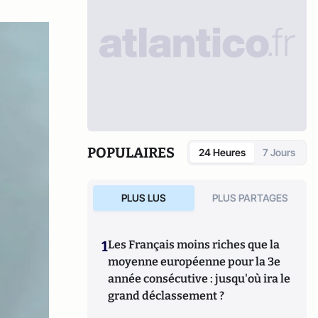
POPULAIRES
24 Heures
7 Jours
PLUS LUS
PLUS PARTAGES
1
Les Français moins riches que la
moyenne européenne pour la 3e
année consécutive : jusqu'où ira le
grand déclassement ?