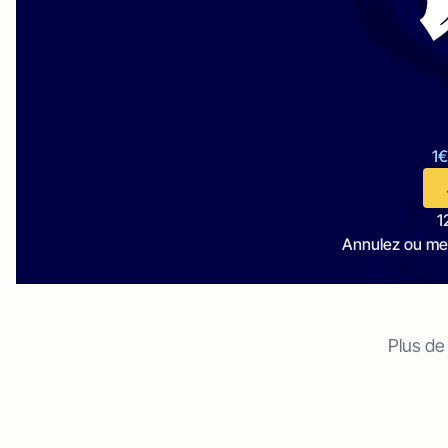
1€
1
Annulez ou me
Plus de