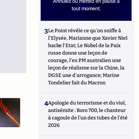
Annulez ou mettez en pause à
tout moment.
3
Le Point révèle ce qu'on sniffe à
l'Elysée, Marianne que Xavier Niel
hacke l'Etat; Le Nobel de la Paix
russe donne une leçon de
courage, l'ex PM australien une
leçon de réalisme sur la Chine, la
DGSE une d'arrogance; Marine
Tondelier fait du Macron
4
Apologie du terrorisme et du viol,
antisémite : Boro 700, le chanteur
à cagoule de l’un des tubes de l’été
2026