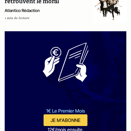
retrouvent le moral
Atlantico Rédaction
1 min de lecture
1€ Le Premier Mois
JE M'ABONNE
12€/mois ensuite.