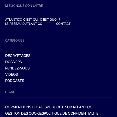
MIEUX NOUS CONNAITRE
ATLANTICO C'EST QUI, C'EST QUOI ?
/
LE RESEAU D'ATLANTICO
/
CONTACT
CATEGORIES
DECRYPTAGES
DOSSIERS
RENDEZ-VOUS
VIDEOS
PODCASTS
LEGAL
CGV
MENTIONS LEGALES
PUBLICITE SUR ATLANTICO
GESTION DES COOKIES
POLITIQUE DE CONFIDENTIALITE