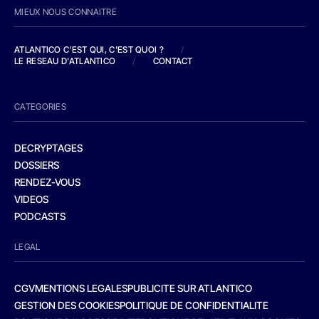
MIEUX NOUS CONNAITRE
ATLANTICO C'EST QUI, C'EST QUOI ?
/
LE RESEAU D'ATLANTICO
/
CONTACT
CATEGORIES
DECRYPTAGES
DOSSIERS
RENDEZ-VOUS
VIDEOS
PODCASTS
LEGAL
CGV
MENTIONS LEGALES
PUBLICITE SUR ATLANTICO
GESTION DES COOKIES
POLITIQUE DE CONFIDENTIALITE