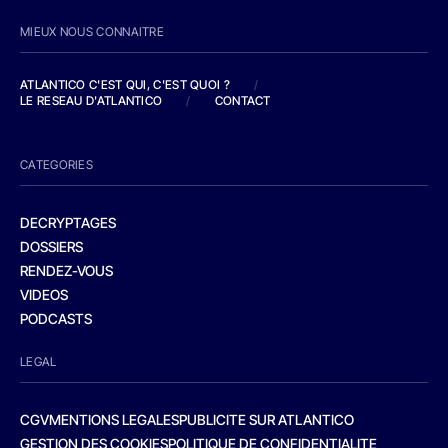
MIEUX NOUS CONNAITRE
ATLANTICO C'EST QUI, C'EST QUOI ?
/
LE RESEAU D'ATLANTICO
/
CONTACT
CATEGORIES
DECRYPTAGES
DOSSIERS
RENDEZ-VOUS
VIDEOS
PODCASTS
LEGAL
CGV
MENTIONS LEGALES
PUBLICITE SUR ATLANTICO
GESTION DES COOKIES
POLITIQUE DE CONFIDENTIALITE