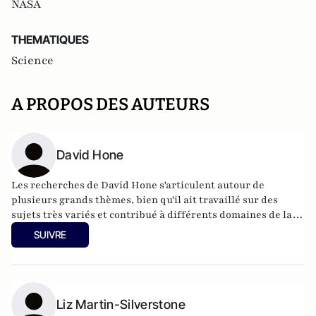
NASA
THEMATIQUES
Science
A PROPOS DES AUTEURS
David Hone
Les recherches de David Hone s'articulent autour de
plusieurs grands thèmes, bien qu'il ait travaillé sur des
sujets très variés et contribué à différents domaines de la
recherche paléontologique et biologique. Ses travaux
SUIVRE
portent sur les dinosaures (non aviaires) dans leur
ensemble, et plus particulièrement sur les théropodes
carnivores, ainsi que sur les ptérosaures volants.
Liz Martin-Silverstone