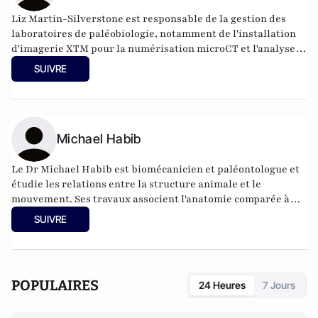
Liz Martin-Silverstone est responsable de la gestion des
laboratoires de paléobiologie, notamment de l'installation
d'imagerie XTM pour la numérisation microCT et l'analyse
d'imagerie, et de plusieurs laboratoires humides pour la
SUIVRE
préparation et l'analyse micro- et macro-paléo et
biologique.
Michael Habib
Le Dr Michael Habib est biomécanicien et paléontologue et
étudie les relations entre la structure animale et le
mouvement. Ses travaux associent l'anatomie comparée à
des concepts d'ingénierie moderne.
SUIVRE
POPULAIRES
24 Heures
7 Jours