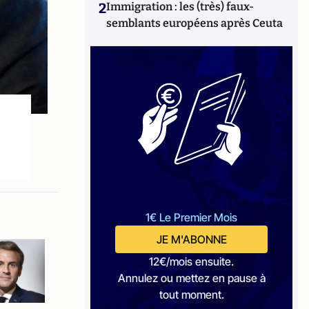
2
Immigration : les (très) faux-
semblants européens après Ceuta
1€ Le Premier Mois
JE M'ABONNE
12€/mois ensuite.
Annulez ou mettez en pause à
tout moment.