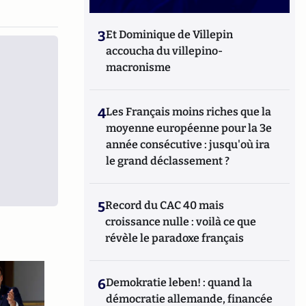
3
Et Dominique de Villepin
accoucha du villepino-
macronisme
4
Les Français moins riches que la
moyenne européenne pour la 3e
année consécutive : jusqu'où ira
le grand déclassement ?
5
Record du CAC 40 mais
croissance nulle : voilà ce que
révèle le paradoxe français
6
Demokratie leben! : quand la
démocratie allemande, financée