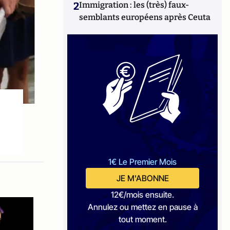
2
Immigration : les (très) faux-
semblants européens après Ceuta
1€ Le Premier Mois
JE M'ABONNE
12€/mois ensuite.
Annulez ou mettez en pause à
tout moment.