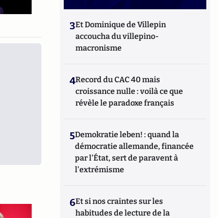
3
Et Dominique de Villepin
accoucha du villepino-
macronisme
4
Record du CAC 40 mais
croissance nulle : voilà ce que
révèle le paradoxe français
5
Demokratie leben! : quand la
démocratie allemande, financée
par l'État, sert de paravent à
l'extrémisme
6
Et si nos craintes sur les
habitudes de lecture de la