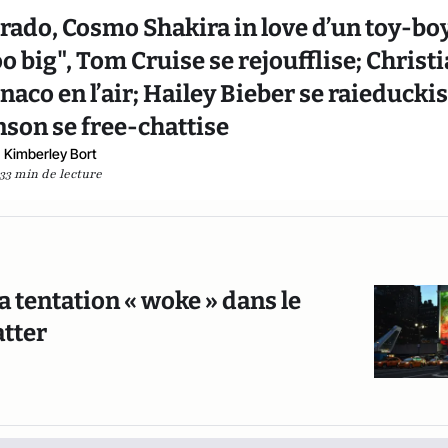
ado, Cosmo Shakira in love d’un toy-boy
big", Tom Cruise se rejoufflise; Christ
aco en l’air; Hailey Bieber se raieduckis
son se free-chattise
Kimberley Bort
33 min de lecture
a tentation « woke » dans le
tter