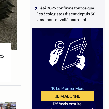
2
L’été 2026 confirme tout ce que
les écologistes disent depuis 50
ans : non, et voilà pourquoi
es
1€ Le Premier Mois
JE M'ABONNE
12€/mois ensuite.