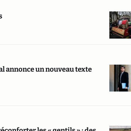
s
tal annonce un nouveau texte
éconforter les « gentils » : des