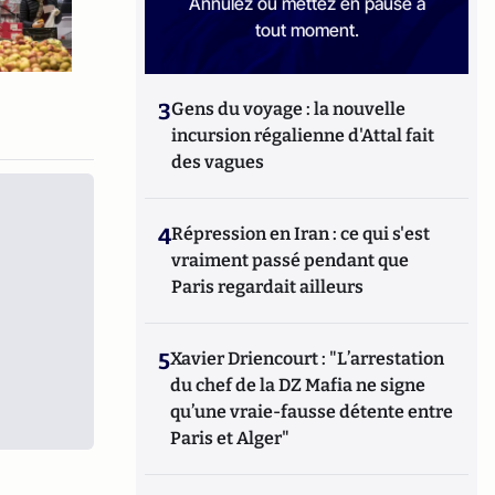
Annulez ou mettez en pause à
tout moment.
3
Gens du voyage : la nouvelle
incursion régalienne d'Attal fait
des vagues
4
Répression en Iran : ce qui s'est
vraiment passé pendant que
Paris regardait ailleurs
5
Xavier Driencourt : "L’arrestation
du chef de la DZ Mafia ne signe
qu’une vraie-fausse détente entre
Paris et Alger"