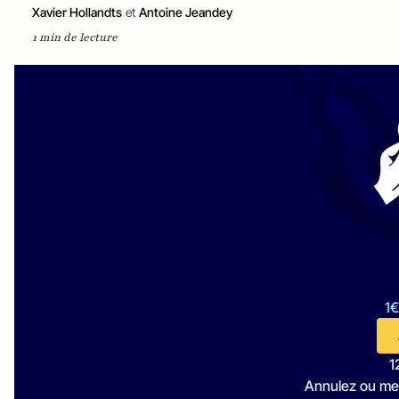
Xavier Hollandts
et
Antoine Jeandey
1 min de lecture
1€
1
Annulez ou me