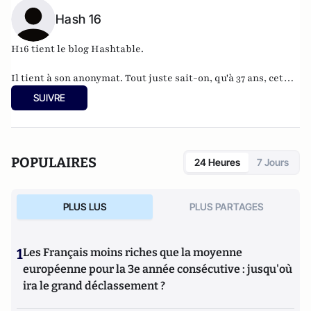
Hash 16
H16 tient le blog
Hashtable
.
Il tient à son anonymat. Tout juste sait-on, qu'à 37 ans, cet
informaticien à l'humour acerbe habite en Belgique et
SUIVRE
travaille pour
"une grosse boutique qui produit, gère et
manipule beaucoup, beaucoup de documents".
POPULAIRES
24 Heures
7 Jours
PLUS LUS
PLUS PARTAGES
1
Les Français moins riches que la moyenne
européenne pour la 3e année consécutive : jusqu'où
ira le grand déclassement ?