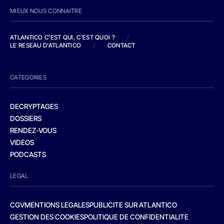
MIEUX NOUS CONNAITRE
ATLANTICO C'EST QUI, C'EST QUOI ?
/
LE RESEAU D'ATLANTICO
/
CONTACT
CATEGORIES
DECRYPTAGES
DOSSIERS
RENDEZ-VOUS
VIDEOS
PODCASTS
LEGAL
CGV
MENTIONS LEGALES
PUBLICITE SUR ATLANTICO
GESTION DES COOKIES
POLITIQUE DE CONFIDENTIALITE