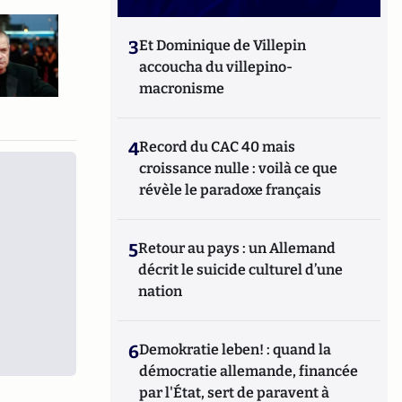
3
Et Dominique de Villepin
accoucha du villepino-
macronisme
4
Record du CAC 40 mais
croissance nulle : voilà ce que
révèle le paradoxe français
5
Retour au pays : un Allemand
décrit le suicide culturel d’une
nation
6
Demokratie leben! : quand la
démocratie allemande, financée
par l'État, sert de paravent à