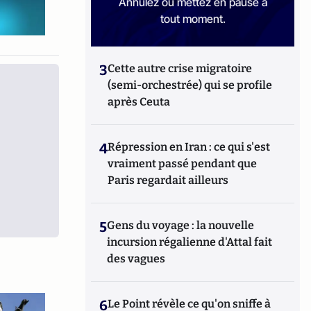
Annulez ou mettez en pause à
tout moment.
3
Cette autre crise migratoire
(semi-orchestrée) qui se profile
après Ceuta
4
Répression en Iran : ce qui s'est
vraiment passé pendant que
Paris regardait ailleurs
5
Gens du voyage : la nouvelle
incursion régalienne d'Attal fait
des vagues
6
Le Point révèle ce qu'on sniffe à