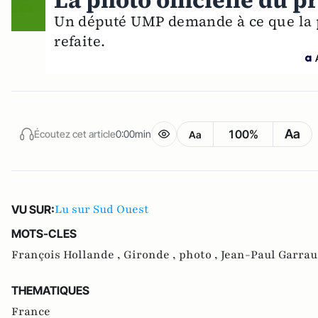
La photo officielle du p
Un député UMP demande à ce que la 
refaite.
Aa
100%
Écoutez cet article
0:00min
Aa
Lu sur Sud Ouest
VU SUR:
MOTS-CLES
François Hollande ,
Gironde ,
photo ,
Jean-Paul Garrau
THEMATIQUES
France