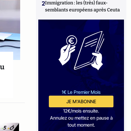
2
Immigration : les (très) faux-
semblants européens après Ceuta
au
1€ Le Premier Mois
JE M'ABONNE
12€/mois ensuite.
Annulez ou mettez en pause à
tout moment.