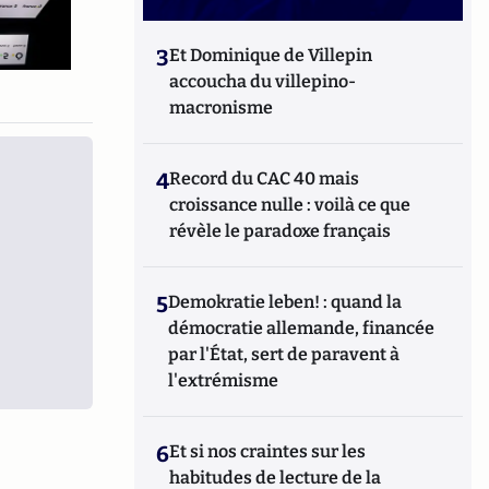
3
Et Dominique de Villepin
accoucha du villepino-
macronisme
4
Record du CAC 40 mais
croissance nulle : voilà ce que
révèle le paradoxe français
5
Demokratie leben! : quand la
démocratie allemande, financée
par l'État, sert de paravent à
l'extrémisme
6
Et si nos craintes sur les
habitudes de lecture de la