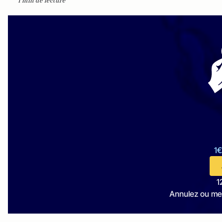
1 min de lecture
1€
1
Annulez ou me