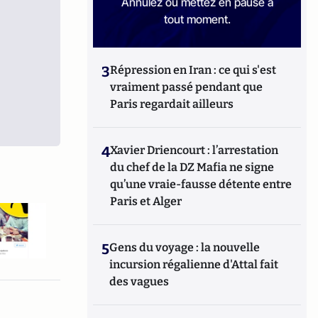
Annulez ou mettez en pause à
tout moment.
3
Répression en Iran : ce qui s'est
vraiment passé pendant que
Paris regardait ailleurs
4
Xavier Driencourt : l’arrestation
du chef de la DZ Mafia ne signe
qu’une vraie-fausse détente entre
Paris et Alger
5
Gens du voyage : la nouvelle
incursion régalienne d'Attal fait
des vagues