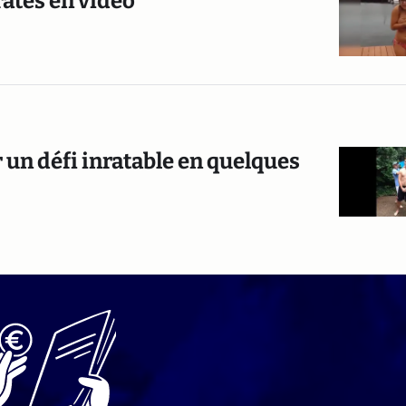
ratés en vidéo
 un défi inratable en quelques