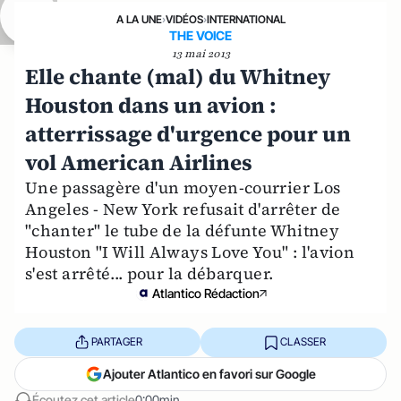
A LA UNE
›
VIDÉOS
›
INTERNATIONAL
THE VOICE
13 mai 2013
Elle chante (mal) du Whitney
Houston dans un avion :
atterrissage d'urgence pour un
vol American Airlines
Une passagère d'un moyen-courrier Los
Angeles - New York refusait d'arrêter de
"chanter" le tube de la défunte Whitney
Houston "I Will Always Love You" : l'avion
s'est arrêté... pour la débarquer.
Atlantico Rédaction
PARTAGER
CLASSER
Ajouter Atlantico en favori sur Google
Écoutez cet article
0:00min