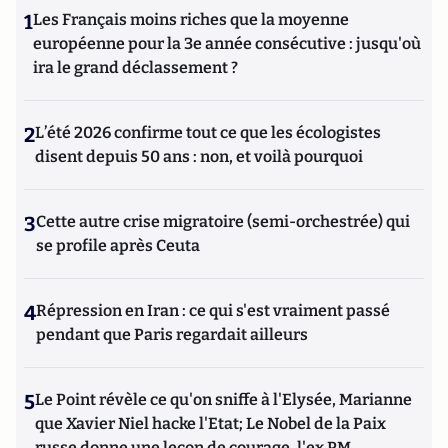
1
Les Français moins riches que la moyenne
européenne pour la 3e année consécutive : jusqu'où
ira le grand déclassement ?
2
L’été 2026 confirme tout ce que les écologistes
disent depuis 50 ans : non, et voilà pourquoi
3
Cette autre crise migratoire (semi-orchestrée) qui
se profile après Ceuta
4
Répression en Iran : ce qui s'est vraiment passé
pendant que Paris regardait ailleurs
5
Le Point révèle ce qu'on sniffe à l'Elysée, Marianne
que Xavier Niel hacke l'Etat; Le Nobel de la Paix
russe donne une leçon de courage, l'ex PM