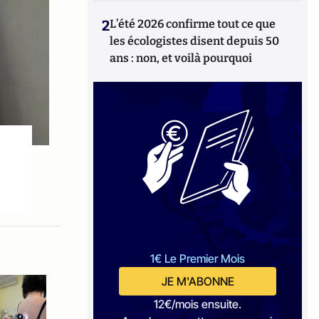
2
L’été 2026 confirme tout ce que
les écologistes disent depuis 50
ans : non, et voilà pourquoi
1€ Le Premier Mois
JE M'ABONNE
12€/mois ensuite.