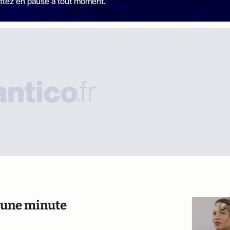
ttez en pause à tout moment.
n une minute