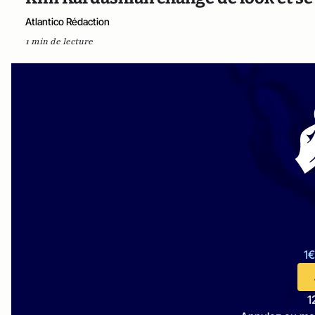
Atlantico Rédaction
1 min de lecture
1€
1