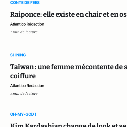
CONTE DE FEES
Raiponce: elle existe en chair et en os
Atlantico Rédaction
1 min de lecture
SHINING
Taiwan : une femme mécontente de sa
coiffure
Atlantico Rédaction
1 min de lecture
OH-MY-GOD !
Kim Kardashian change de look et se