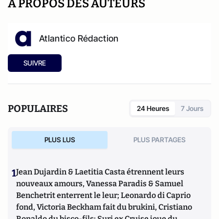
A PROPOS DES AUTEURS
Atlantico Rédaction
SUIVRE
POPULAIRES
24 Heures
7 Jours
PLUS LUS
PLUS PARTAGES
1
Jean Dujardin & Laetitia Casta étrennent leurs
nouveaux amours, Vanessa Paradis & Samuel
Benchetrit enterrent le leur; Leonardo di Caprio
fond, Victoria Beckham fait du brukini, Cristiano
Ronaldo du bisco-fils; Suri ex Cruise joue du