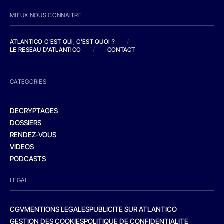
MIEUX NOUS CONNAITRE
ATLANTICO C'EST QUI, C'EST QUOI ?
/
LE RESEAU D'ATLANTICO
/
CONTACT
CATEGORIES
DECRYPTAGES
DOSSIERS
RENDEZ-VOUS
VIDEOS
PODCASTS
LEGAL
CGV
MENTIONS LEGALES
PUBLICITE SUR ATLANTICO
GESTION DES COOKIES
POLITIQUE DE CONFIDENTIALITE