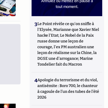
Annulez ou mettez en pause à
tout moment.
3
Le Point révèle ce qu'on sniffe à
l'Elysée, Marianne que Xavier Niel
hacke l'Etat; Le Nobel de la Paix
russe donne une leçon de
courage, l'ex PM australien une
leçon de réalisme sur la Chine, la
DGSE une d'arrogance; Marine
Tondelier fait du Macron
4
Apologie du terrorisme et du viol,
antisémite : Boro 700, le chanteur
à cagoule de l’un des tubes de l’été
2026