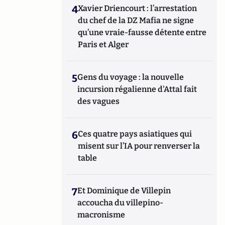
4
Xavier Driencourt : l’arrestation
du chef de la DZ Mafia ne signe
qu’une vraie-fausse détente entre
Paris et Alger
5
Gens du voyage : la nouvelle
incursion régalienne d'Attal fait
des vagues
6
Ces quatre pays asiatiques qui
misent sur l’IA pour renverser la
table
7
Et Dominique de Villepin
accoucha du villepino-
macronisme