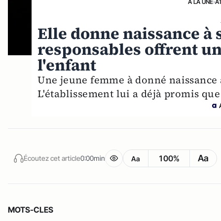
A LA UNE
›
A
Elle donne naissance à s
responsables offrent une
l'enfant
Une jeune femme à donné naissance à
L'établissement lui a déjà promis que 
Aa
100%
Écoutez cet article
0:00min
Aa
MOTS-CLES