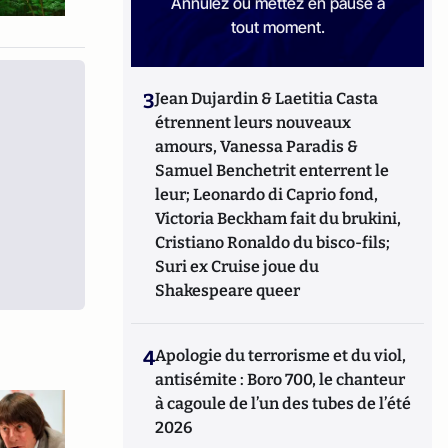
Annulez ou mettez en pause à
tout moment.
3
Jean Dujardin & Laetitia Casta
étrennent leurs nouveaux
amours, Vanessa Paradis &
Samuel Benchetrit enterrent le
leur; Leonardo di Caprio fond,
Victoria Beckham fait du brukini,
Cristiano Ronaldo du bisco-fils;
Suri ex Cruise joue du
Shakespeare queer
4
Apologie du terrorisme et du viol,
antisémite : Boro 700, le chanteur
à cagoule de l’un des tubes de l’été
2026