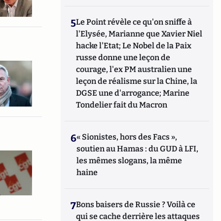
5
Le Point révèle ce qu'on sniffe à
l'Elysée, Marianne que Xavier Niel
hacke l'Etat; Le Nobel de la Paix
russe donne une leçon de
courage, l'ex PM australien une
leçon de réalisme sur la Chine, la
DGSE une d'arrogance; Marine
Tondelier fait du Macron
6
« Sionistes, hors des Facs »,
soutien au Hamas : du GUD à LFI,
les mêmes slogans, la même
haine
7
Bons baisers de Russie ? Voilà ce
qui se cache derrière les attaques