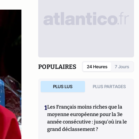
POPULAIRES
24 Heures
7 Jours
PLUS LUS
PLUS PARTAGES
1
Les Français moins riches que la
moyenne européenne pour la 3e
année consécutive : jusqu'où ira le
grand déclassement ?