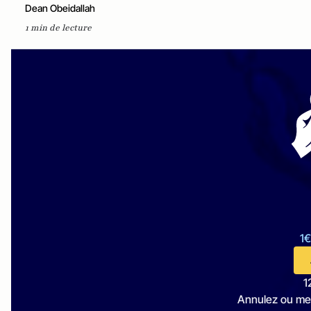
Dean Obeidallah
1 min de lecture
1€
1
Annulez ou me