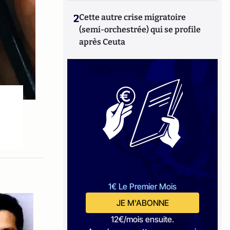
2
Cette autre crise migratoire
(semi-orchestrée) qui se profile
après Ceuta
1€ Le Premier Mois
JE M'ABONNE
12€/mois ensuite.