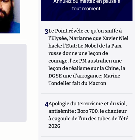
Annulez ou mettez en pause à
tout moment.
3
Le Point révèle ce qu'on sniffe à
l'Elysée, Marianne que Xavier Niel
hacke l'Etat; Le Nobel de la Paix
russe donne une leçon de
courage, l'ex PM australien une
leçon de réalisme sur la Chine, la
DGSE une d'arrogance; Marine
Tondelier fait du Macron
4
Apologie du terrorisme et du viol,
antisémite : Boro 700, le chanteur
à cagoule de l’un des tubes de l’été
2026