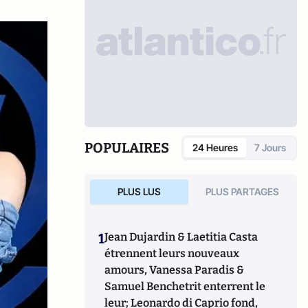
POPULAIRES
24 Heures
7 Jours
PLUS LUS
PLUS PARTAGES
1
Jean Dujardin & Laetitia Casta
étrennent leurs nouveaux
amours, Vanessa Paradis &
Samuel Benchetrit enterrent le
leur; Leonardo di Caprio fond,