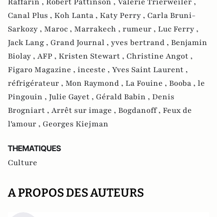
Raffarin ,
Robert Pattinson ,
Valérie Trierweiler ,
Canal Plus ,
Koh Lanta ,
Katy Perry ,
Carla Bruni-
Sarkozy ,
Maroc ,
Marrakech ,
rumeur ,
Luc Ferry ,
Jack Lang ,
Grand Journal ,
yves bertrand ,
Benjamin
Biolay ,
AFP ,
Kristen Stewart ,
Christine Angot ,
Figaro Magazine ,
inceste ,
Yves Saint Laurent ,
réfrigérateur ,
Mon Raymond ,
La Fouine ,
Booba ,
le
Pingouin ,
Julie Gayet ,
Gérald Babin ,
Denis
Brogniart ,
Arrêt sur image ,
Bogdanoff ,
Feux de
l'amour ,
Georges Kiejman
THEMATIQUES
Culture
A PROPOS DES AUTEURS