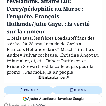
révélations, affaire Luc
Ferry/pédophilie au Maroc :
l’enquête, François
Hollande/Julie Gayet : la vérité
sur la rumeur
… Mais aussi les frères Bogdanoff fans des
soirées 20-25 ans, le tacle de Carla à
François Hollande dans “ Match ” (ha ha),
Audrey Pulvar rockeuse, Christine Angot au
tribunal et, et, et… Robert Pattinson et
Kristen Stewart re-à la colle et pas pour la
promo… Pas molle, la RP people !
Barbara Lambert
PARTAGER
CLASSER
Ajouter Atlantico en favori sur Google
Écoutez cet article
0:00min