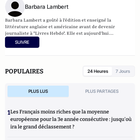
Barbara Lambert
Barbara Lambert a goûté à l'édition et enseigné la
littérature anglaise et américaine avant de devenir
journaliste à "Livres Hebdo". Elle est aujourd'hui
responsable des rubriques société/idées d'Atlantico.fr.
SUIVRE
POPULAIRES
24 Heures
7 Jours
PLUS LUS
PLUS PARTAGES
1
Les Français moins riches que la moyenne
européenne pour la 3e année consécutive : jusqu'où
ira le grand déclassement ?