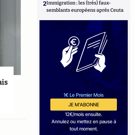
2
Immigration : les (très) faux-
semblants européens après Ceuta
ais
1€ Le Premier Mois
JE M'ABONNE
12€/mois ensuite.
Annulez ou mettez en pause à
tout moment.