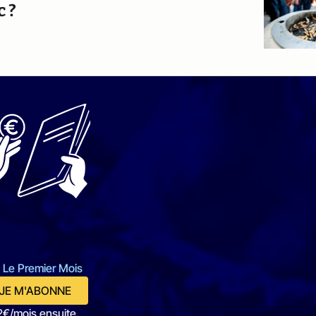
c ?
 Le Premier Mois
JE M'ABONNE
2€/mois ensuite.