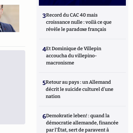
3
Record du CAC 40 mais
croissance nulle : voilà ce que
révèle le paradoxe français
4
Et Dominique de Villepin
accoucha du villepino-
macronisme
5
Retour au pays : un Allemand
décrit le suicide culturel d’une
nation
6
Demokratie leben! : quand la
démocratie allemande, financée
par l'État, sert de paravent à