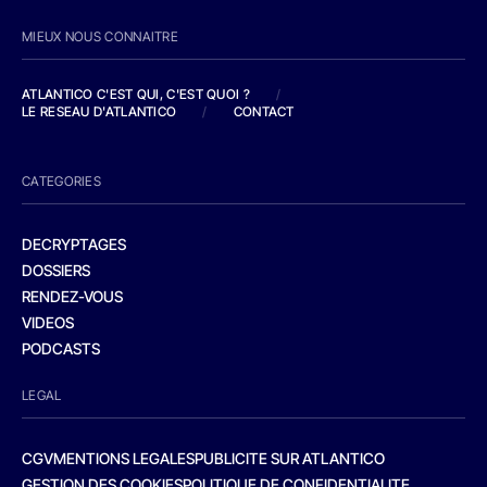
MIEUX NOUS CONNAITRE
ATLANTICO C'EST QUI, C'EST QUOI ?
/
LE RESEAU D'ATLANTICO
/
CONTACT
CATEGORIES
DECRYPTAGES
DOSSIERS
RENDEZ-VOUS
VIDEOS
PODCASTS
LEGAL
CGV
MENTIONS LEGALES
PUBLICITE SUR ATLANTICO
GESTION DES COOKIES
POLITIQUE DE CONFIDENTIALITE