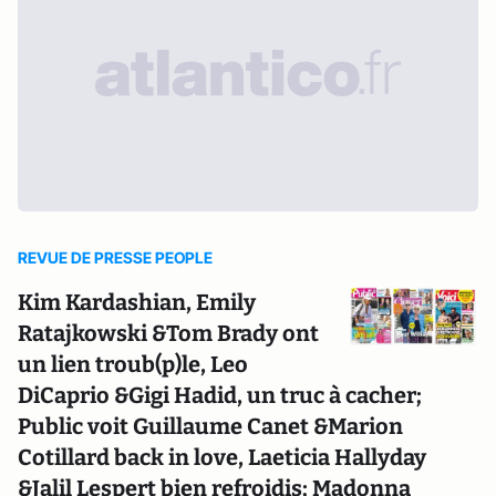
REVUE DE PRESSE PEOPLE
Kim Kardashian, Emily
Ratajkowski &Tom Brady ont
un lien troub(p)le, Leo
DiCaprio &Gigi Hadid, un truc à cacher;
Public voit Guillaume Canet &Marion
Cotillard back in love, Laeticia Hallyday
&Jalil Lespert bien refroidis; Madonna