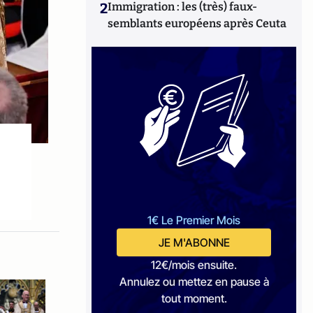
2
Immigration : les (très) faux-
semblants européens après Ceuta
1€ Le Premier Mois
JE M'ABONNE
12€/mois ensuite.
Annulez ou mettez en pause à
tout moment.