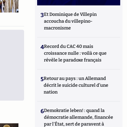
3
Et Dominique de Villepin
accoucha du villepino-
macronisme
4
Record du CAC 40 mais
croissance nulle : voilà ce que
révèle le paradoxe français
5
Retour au pays : un Allemand
décrit le suicide culturel d’une
nation
6
Demokratie leben! : quand la
démocratie allemande, financée
par l'État, sert de paravent à