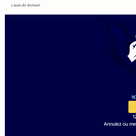
1 min de lecture
1€
1
Annulez ou me