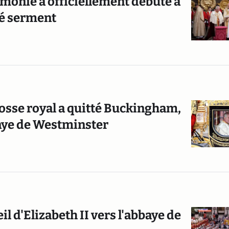
émonie a officiellement débuté à
té serment
rosse royal a quitté Buckingham,
baye de Westminster
 d'Elizabeth II vers l'abbaye de