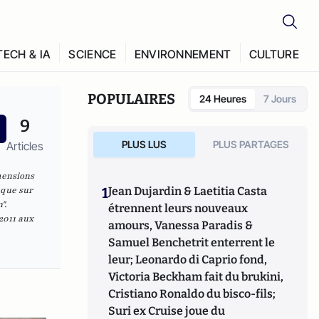
TECH & IA
SCIENCE
ENVIRONNEMENT
CULTURE
POPULAIRES
24 Heures
7 Jours
9
PLUS LUS
PLUS PARTAGES
Articles
mensions
 que sur
1
Jean Dujardin & Laetitia Casta
".
étrennent leurs nouveaux
2011 aux
amours, Vanessa Paradis &
Samuel Benchetrit enterrent le
leur; Leonardo di Caprio fond,
Victoria Beckham fait du brukini,
Cristiano Ronaldo du bisco-fils;
Suri ex Cruise joue du