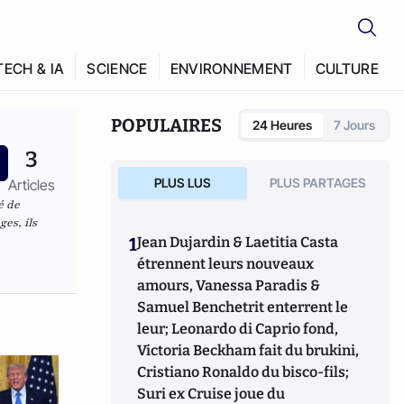
TECH & IA
SCIENCE
ENVIRONNEMENT
CULTURE
POPULAIRES
24 Heures
7 Jours
3
PLUS LUS
PLUS PARTAGES
Articles
é de
es, ils
1
Jean Dujardin & Laetitia Casta
étrennent leurs nouveaux
amours, Vanessa Paradis &
Samuel Benchetrit enterrent le
leur; Leonardo di Caprio fond,
Victoria Beckham fait du brukini,
Cristiano Ronaldo du bisco-fils;
Suri ex Cruise joue du