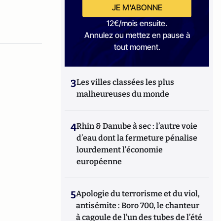
JE M'ABONNE
12€/mois ensuite.
Annulez ou mettez en pause à
tout moment.
3
Les villes classées les plus
malheureuses du monde
4
Rhin & Danube à sec : l’autre voie
d’eau dont la fermeture pénalise
lourdement l’économie
européenne
5
Apologie du terrorisme et du viol,
antisémite : Boro 700, le chanteur
à cagoule de l’un des tubes de l’été