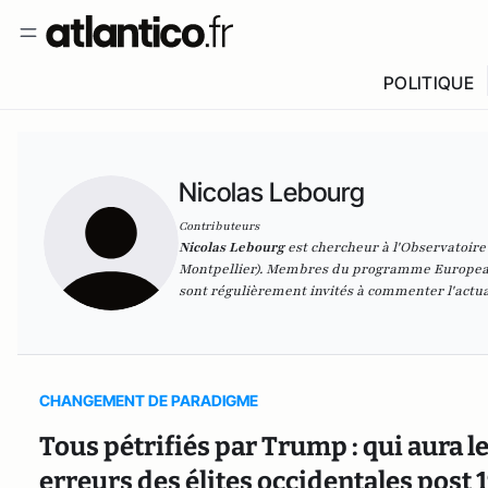
POLITIQUE
Nicolas Lebourg
Contributeurs
Nicolas Lebourg
est chercheur à l'Observatoire
Montpellier). Membres du programme European 
sont régulièrement invités à commenter l'actual
CHANGEMENT DE PARADIGME
Tous pétrifiés par Trump : qui aura le
erreurs des élites occidentales post 