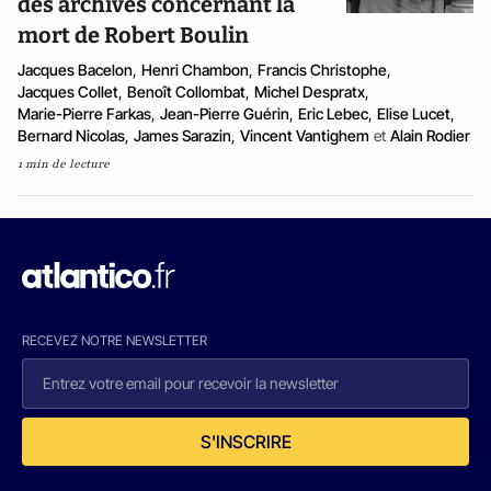
des archives concernant la
mort de Robert Boulin
Jacques Bacelon
,
Henri Chambon
,
Francis Christophe
,
Jacques Collet
,
Benoît Collombat
,
Michel Despratx
,
Marie-Pierre Farkas
,
Jean-Pierre Guérin
,
Eric Lebec
,
Elise Lucet
,
Bernard Nicolas
,
James Sarazin
,
Vincent Vantighem
et
Alain Rodier
1 min de lecture
RECEVEZ NOTRE NEWSLETTER
S'INSCRIRE